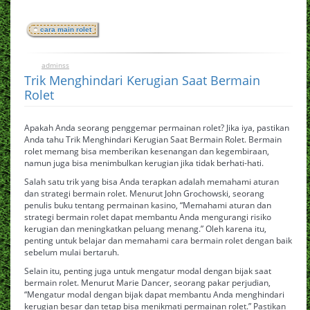
cara main rolet
adminss
0
January 1, 2025
Trik Menghindari Kerugian Saat Bermain
Rolet
Apakah Anda seorang penggemar permainan rolet? Jika iya, pastikan
Anda tahu Trik Menghindari Kerugian Saat Bermain Rolet. Bermain
rolet memang bisa memberikan kesenangan dan kegembiraan,
namun juga bisa menimbulkan kerugian jika tidak berhati-hati.
Salah satu trik yang bisa Anda terapkan adalah memahami aturan
dan strategi bermain rolet. Menurut John Grochowski, seorang
penulis buku tentang permainan kasino, “Memahami aturan dan
strategi bermain rolet dapat membantu Anda mengurangi risiko
kerugian dan meningkatkan peluang menang.” Oleh karena itu,
penting untuk belajar dan memahami cara bermain rolet dengan baik
sebelum mulai bertaruh.
Selain itu, penting juga untuk mengatur modal dengan bijak saat
bermain rolet. Menurut Marie Dancer, seorang pakar perjudian,
“Mengatur modal dengan bijak dapat membantu Anda menghindari
kerugian besar dan tetap bisa menikmati permainan rolet.” Pastikan