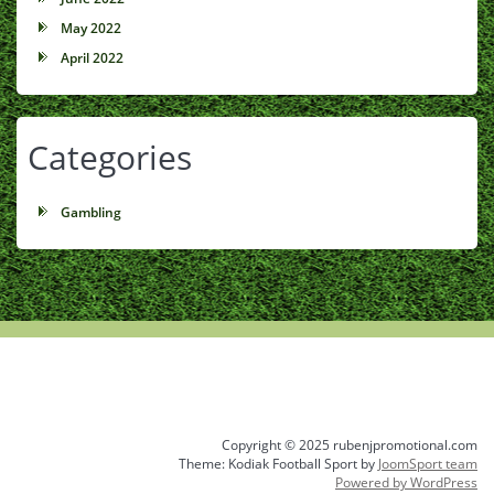
May 2022
April 2022
Categories
Gambling
Copyright © 2025 rubenjpromotional.com
Theme: Kodiak Football Sport by
JoomSport team
Powered by WordPress