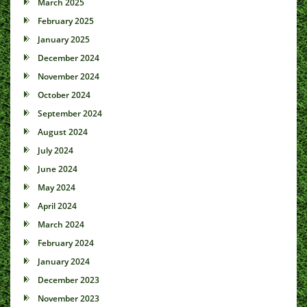
March 2025
February 2025
January 2025
December 2024
November 2024
October 2024
September 2024
August 2024
July 2024
June 2024
May 2024
April 2024
March 2024
February 2024
January 2024
December 2023
November 2023