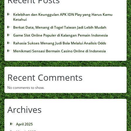
Kelebihan dan Keunggulan APK IDN Play yang Harus Kamu
Ketahui
Berkat Data, Menang di Togel Taiwan Jadi Lebih Mudah
Game Slot Online Populer di Kalangan Pemain Indonesia
Rahasia Sukses Menang Judi Bola Melalui Analisis Odds
Menikmati Sensasi Bermain Casino Online di Indonesia
Recent Comments
No comments to show.
Archives
April 2025