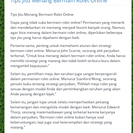
Tips Jitu Menang Bermain Rolet Online
Tips Jitu Menang Bermain Rolet Online
Siapa yang tidak suka bermain rolet online? Permainan yang menarik
dan mendebarkan ini memang menjadi favorit banyak orang. Namun,
agar bisa menang dalam bermain rolet online, diperlukan beberapa
tips jitu yang harus dipahami dengan baik.
Pertama-tama, penting untuk memahami aturan dan strategi
bermain rolet online. Menurut John Scarne, seorang ahli perjudian
terkenal, “Untuk bisa menang dalam bermain rolet online, Anda harus
memiliki strategi yang matang dan tidak boleh terburu-buru dalam
mengambil keputusan.”
Selain itu, pemilihan meja dan taruhan juga sangat berpengaruh
dalam permainan rolet online. Menurut Stanford Wong, seorang
penulis buku tentang strategi perjudian, “Pilihlah meja rolet yang
sesuai dengan modal Anda dan pertimbangkan taruhan yang akan
Anda pasang dengan bijak.”
Selain itu, jangan lupa untuk selalu memperhatikan peluang
kemenangan dan mengelola modal dengan baik. Menurut Edward
Thorp, seorang matematikawan yang terkenal karena karyanya
dalam perjudian, “Bermain rolet online bukan hanya soal
keberuntungan, tapi juga soal keterampilan dan strategi yang
matang.”