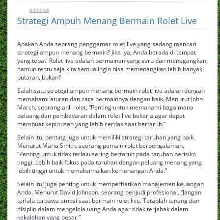
adminss
0
November 16, 2024
Strategi Ampuh Menang Bermain Rolet Live
Apakah Anda seorang penggemar rolet live yang sedang mencari
strategi ampun menang bermain? Jika iya, Anda berada di tempat
yang tepat! Rolet live adalah permainan yang seru dan menegangkan,
namun tentu saja kita semua ingin bisa memenangkan lebih banyak
putaran, bukan?
Salah satu strategi ampun menang bermain rolet live adalah dengan
memahami aturan dan cara bermainnya dengan baik. Menurut John
March, seorang ahli rolet, “Penting untuk memahami bagaimana
peluang dan pembayaran dalam rolet live bekerja agar dapat
membuat keputusan yang lebih cerdas saat bertaruh.”
Selain itu, penting juga untuk memiliki strategi taruhan yang baik.
Menurut Maria Smith, seorang pemain rolet berpengalaman,
“Penting untuk tidak terlalu sering bertaruh pada taruhan berisiko
tinggi. Lebih baik fokus pada taruhan dengan peluang menang yang
lebih tinggi untuk memaksimalkan kemenangan Anda.”
Selain itu, juga penting untuk memperhatikan manajemen keuangan
Anda. Menurut David Johnson, seorang penjudi profesional, “Jangan
terlalu terbawa emosi saat bermain rolet live. Tetaplah tenang dan
disiplin dalam mengelola uang Anda agar tidak terjebak dalam
kekalahan yang besar.”