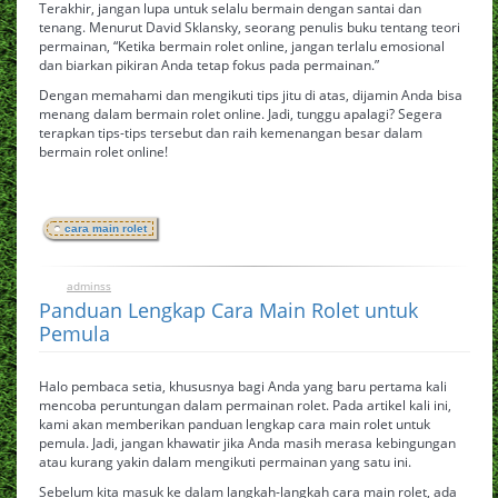
Terakhir, jangan lupa untuk selalu bermain dengan santai dan
tenang. Menurut David Sklansky, seorang penulis buku tentang teori
permainan, “Ketika bermain rolet online, jangan terlalu emosional
dan biarkan pikiran Anda tetap fokus pada permainan.”
Dengan memahami dan mengikuti tips jitu di atas, dijamin Anda bisa
menang dalam bermain rolet online. Jadi, tunggu apalagi? Segera
terapkan tips-tips tersebut dan raih kemenangan besar dalam
bermain rolet online!
cara main rolet
adminss
0
June 7, 2024
Panduan Lengkap Cara Main Rolet untuk
Pemula
Halo pembaca setia, khususnya bagi Anda yang baru pertama kali
mencoba peruntungan dalam permainan rolet. Pada artikel kali ini,
kami akan memberikan panduan lengkap cara main rolet untuk
pemula. Jadi, jangan khawatir jika Anda masih merasa kebingungan
atau kurang yakin dalam mengikuti permainan yang satu ini.
Sebelum kita masuk ke dalam langkah-langkah cara main rolet, ada