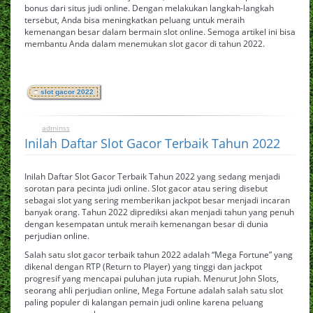
bonus dari situs judi online. Dengan melakukan langkah-langkah
tersebut, Anda bisa meningkatkan peluang untuk meraih
kemenangan besar dalam bermain slot online. Semoga artikel ini bisa
membantu Anda dalam menemukan slot gacor di tahun 2022.
slot gacor 2022
adminss
0
November 7, 2024
Inilah Daftar Slot Gacor Terbaik Tahun 2022
Inilah Daftar Slot Gacor Terbaik Tahun 2022 yang sedang menjadi
sorotan para pecinta judi online. Slot gacor atau sering disebut
sebagai slot yang sering memberikan jackpot besar menjadi incaran
banyak orang. Tahun 2022 diprediksi akan menjadi tahun yang penuh
dengan kesempatan untuk meraih kemenangan besar di dunia
perjudian online.
Salah satu slot gacor terbaik tahun 2022 adalah “Mega Fortune” yang
dikenal dengan RTP (Return to Player) yang tinggi dan jackpot
progresif yang mencapai puluhan juta rupiah. Menurut John Slots,
seorang ahli perjudian online, Mega Fortune adalah salah satu slot
paling populer di kalangan pemain judi online karena peluang