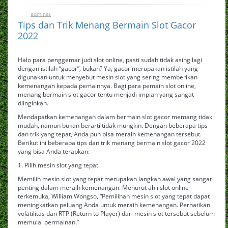
adminss
0
May 2, 2024
Tips dan Trik Menang Bermain Slot Gacor
2022
Halo para penggemar judi slot online, pasti sudah tidak asing lagi
dengan istilah “gacor”, bukan? Ya, gacor merupakan istilah yang
digunakan untuk menyebut mesin slot yang sering memberikan
kemenangan kepada pemainnya. Bagi para pemain slot online,
menang bermain slot gacor tentu menjadi impian yang sangat
diinginkan.
Mendapatkan kemenangan dalam bermain slot gacor memang tidak
mudah, namun bukan berarti tidak mungkin. Dengan beberapa tips
dan trik yang tepat, Anda pun bisa meraih kemenangan tersebut.
Berikut ini beberapa tips dan trik menang bermain slot gacor 2022
yang bisa Anda terapkan:
1. Pilih mesin slot yang tepat
Memilih mesin slot yang tepat merupakan langkah awal yang sangat
penting dalam meraih kemenangan. Menurut ahli slot online
terkemuka, William Wongso, “Pemilihan mesin slot yang tepat dapat
meningkatkan peluang Anda untuk meraih kemenangan. Perhatikan
volatilitas dan RTP (Return to Player) dari mesin slot tersebut sebelum
memulai permainan.”