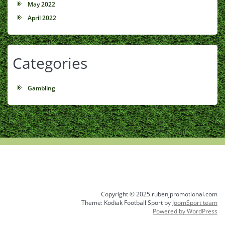
May 2022
April 2022
Categories
Gambling
Copyright © 2025 rubenjpromotional.com
Theme: Kodiak Football Sport by
JoomSport team
Powered by WordPress