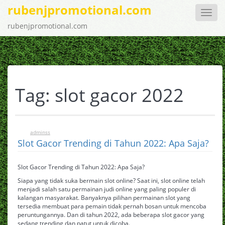
rubenjpromotional.com
Toggle
naviga
rubenjpromotional.com
Tag:
slot gacor 2022
adminss
0
March 12, 2025
Slot Gacor Trending di Tahun 2022: Apa Saja?
Slot Gacor Trending di Tahun 2022: Apa Saja?
Siapa yang tidak suka bermain slot online? Saat ini, slot online telah
menjadi salah satu permainan judi online yang paling populer di
kalangan masyarakat. Banyaknya pilihan permainan slot yang
tersedia membuat para pemain tidak pernah bosan untuk mencoba
peruntungannya. Dan di tahun 2022, ada beberapa slot gacor yang
sedang trending dan patut untuk dicoba.