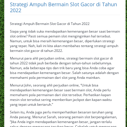
Strategi Ampuh Bermain Slot Gacor di Tahun
2022
Strategi Ampuh Bermain Slot Gacor di Tahun 2022
Siapa yang tidak suka mendapatkan kemenangan besar saat bermain
slot online? Pasti semua pemain slot menginginkan hal tersebut.
Namun, untuk bisa meraih kemenangan besar, diperlukan strategi
yang tepat. Nah, kali ini kita akan membahas tentang strategi ampuh
bermain slot gacor di tahun 2022.
Menurut para ahli perjudian online, strategi bermain slot gacor di
tahun 2022 tidak jauh berbeda dengan tahun-tahun sebelumnya.
Namun, ada beberapa tips dan trik baru yang bisa Anda coba agar
bisa mendapatkan kemenangan besar. Salah satunya adalah dengan
memahami pola permainan dari slot yang Anda mainkan.
Menurut John, seorang ahli perjudian online, “Untuk bisa
mendapatkan kemenangan besar saat bermain slot, Anda perlu
memahami pola permainan dari slot tersebut. Perhatikan kapan
mesin slot tersebut sering memberikan jackpot dan kapan waktu
yang tepat untuk bertaruh.”
Selain itu, Anda juga perlu memperhatikan besaran taruhan yang
Anda pasang. Menurut Sarah, seorang pemain slot berpengalaman,
“Jika Anda ingin mendapatkan kemenangan besar, jangan terlalu
rakus dengan memasang taruhan besar. Cobalah untuk memasang