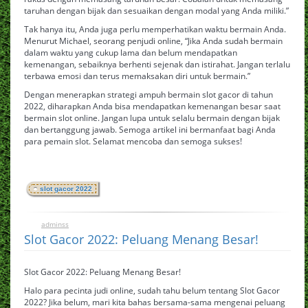
taruhan dengan bijak dan sesuaikan dengan modal yang Anda miliki.”
Tak hanya itu, Anda juga perlu memperhatikan waktu bermain Anda.
Menurut Michael, seorang penjudi online, “Jika Anda sudah bermain
dalam waktu yang cukup lama dan belum mendapatkan
kemenangan, sebaiknya berhenti sejenak dan istirahat. Jangan terlalu
terbawa emosi dan terus memaksakan diri untuk bermain.”
Dengan menerapkan strategi ampuh bermain slot gacor di tahun
2022, diharapkan Anda bisa mendapatkan kemenangan besar saat
bermain slot online. Jangan lupa untuk selalu bermain dengan bijak
dan bertanggung jawab. Semoga artikel ini bermanfaat bagi Anda
para pemain slot. Selamat mencoba dan semoga sukses!
slot gacor 2022
adminss
0
August 5, 2024
Slot Gacor 2022: Peluang Menang Besar!
Slot Gacor 2022: Peluang Menang Besar!
Halo para pecinta judi online, sudah tahu belum tentang Slot Gacor
2022? Jika belum, mari kita bahas bersama-sama mengenai peluang