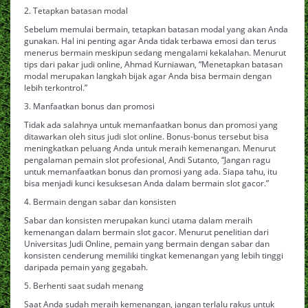
2. Tetapkan batasan modal
Sebelum memulai bermain, tetapkan batasan modal yang akan Anda
gunakan. Hal ini penting agar Anda tidak terbawa emosi dan terus
menerus bermain meskipun sedang mengalami kekalahan. Menurut
tips dari pakar judi online, Ahmad Kurniawan, “Menetapkan batasan
modal merupakan langkah bijak agar Anda bisa bermain dengan
lebih terkontrol.”
3. Manfaatkan bonus dan promosi
Tidak ada salahnya untuk memanfaatkan bonus dan promosi yang
ditawarkan oleh situs judi slot online. Bonus-bonus tersebut bisa
meningkatkan peluang Anda untuk meraih kemenangan. Menurut
pengalaman pemain slot profesional, Andi Sutanto, “Jangan ragu
untuk memanfaatkan bonus dan promosi yang ada. Siapa tahu, itu
bisa menjadi kunci kesuksesan Anda dalam bermain slot gacor.”
4. Bermain dengan sabar dan konsisten
Sabar dan konsisten merupakan kunci utama dalam meraih
kemenangan dalam bermain slot gacor. Menurut penelitian dari
Universitas Judi Online, pemain yang bermain dengan sabar dan
konsisten cenderung memiliki tingkat kemenangan yang lebih tinggi
daripada pemain yang gegabah.
5. Berhenti saat sudah menang
Saat Anda sudah meraih kemenangan, jangan terlalu rakus untuk