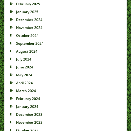
February 2025
January 2025
December 2024
November 2024
October 2024
September 2024
August 2024
July 2024
June 2024
May 2024
April 2024
March 2024
February 2024
January 2024
December 2023
November 2023
October 2023