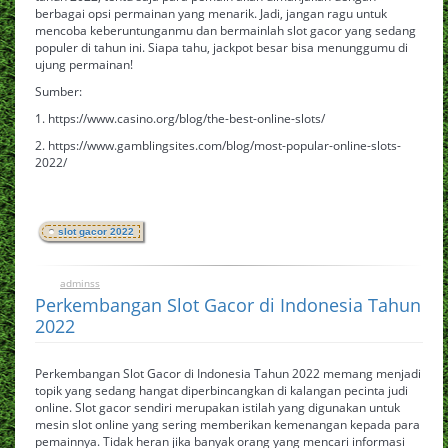
berbagai opsi permainan yang menarik. Jadi, jangan ragu untuk
mencoba keberuntunganmu dan bermainlah slot gacor yang sedang
populer di tahun ini. Siapa tahu, jackpot besar bisa menunggumu di
ujung permainan!
Sumber:
1. https://www.casino.org/blog/the-best-online-slots/
2. https://www.gamblingsites.com/blog/most-popular-online-slots-
2022/
slot gacor 2022
adminss
0
January 26, 2025
Perkembangan Slot Gacor di Indonesia Tahun
2022
Perkembangan Slot Gacor di Indonesia Tahun 2022 memang menjadi
topik yang sedang hangat diperbincangkan di kalangan pecinta judi
online. Slot gacor sendiri merupakan istilah yang digunakan untuk
mesin slot online yang sering memberikan kemenangan kepada para
pemainnya. Tidak heran jika banyak orang yang mencari informasi