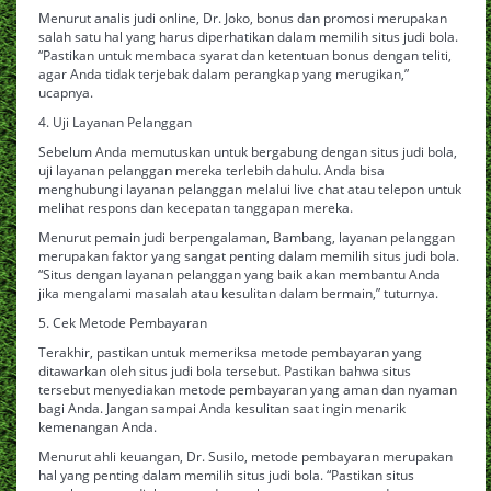
Menurut analis judi online, Dr. Joko, bonus dan promosi merupakan
salah satu hal yang harus diperhatikan dalam memilih situs judi bola.
“Pastikan untuk membaca syarat dan ketentuan bonus dengan teliti,
agar Anda tidak terjebak dalam perangkap yang merugikan,”
ucapnya.
4. Uji Layanan Pelanggan
Sebelum Anda memutuskan untuk bergabung dengan situs judi bola,
uji layanan pelanggan mereka terlebih dahulu. Anda bisa
menghubungi layanan pelanggan melalui live chat atau telepon untuk
melihat respons dan kecepatan tanggapan mereka.
Menurut pemain judi berpengalaman, Bambang, layanan pelanggan
merupakan faktor yang sangat penting dalam memilih situs judi bola.
“Situs dengan layanan pelanggan yang baik akan membantu Anda
jika mengalami masalah atau kesulitan dalam bermain,” tuturnya.
5. Cek Metode Pembayaran
Terakhir, pastikan untuk memeriksa metode pembayaran yang
ditawarkan oleh situs judi bola tersebut. Pastikan bahwa situs
tersebut menyediakan metode pembayaran yang aman dan nyaman
bagi Anda. Jangan sampai Anda kesulitan saat ingin menarik
kemenangan Anda.
Menurut ahli keuangan, Dr. Susilo, metode pembayaran merupakan
hal yang penting dalam memilih situs judi bola. “Pastikan situs