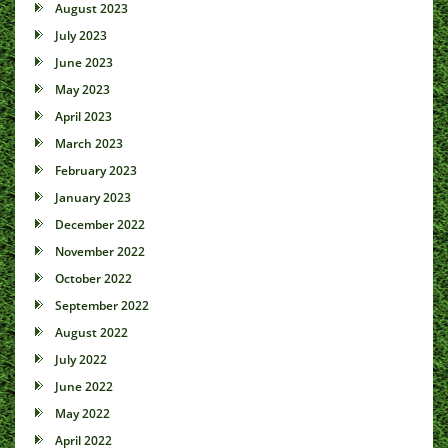
August 2023
July 2023
June 2023
May 2023
April 2023
March 2023
February 2023
January 2023
December 2022
November 2022
October 2022
September 2022
August 2022
July 2022
June 2022
May 2022
April 2022