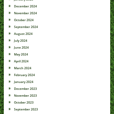
December 2024
November 2024
October 2024
September 2024
August 2024
July 2024
June 2024
May 2024
April 2024
March 2024
February 2024
January 2024
December 2023
November 2023
October 2023
September 2023