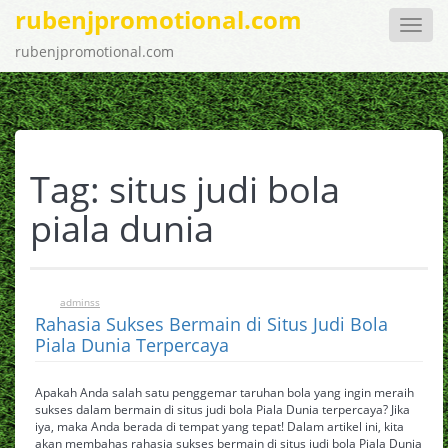
rubenjpromotional.com
Toggle
naviga
rubenjpromotional.com
Tag:
situs judi bola
piala dunia
adminss
0
March 23, 2025
Rahasia Sukses Bermain di Situs Judi Bola
Piala Dunia Terpercaya
Apakah Anda salah satu penggemar taruhan bola yang ingin meraih
sukses dalam bermain di situs judi bola Piala Dunia terpercaya? Jika
iya, maka Anda berada di tempat yang tepat! Dalam artikel ini, kita
akan membahas rahasia sukses bermain di situs judi bola Piala Dunia