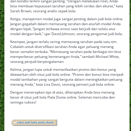
dan kondisi terkini sangat penting. “Dengan melakukan riset, Anda
bisa membuat keputusan taruhan yang lebih cerdas dan akurat,” kata
Sarah Brown, seorang analis sepak bola.
Ketiga, manajemen modal juga sangat penting dalam judi bola online.
Jangan gegabah dalam memasang taruhan dan aturlah modal Anda
dengan bijak. “Jangan terbawa emosi saat berjudi dan selalu atur
modal dengan baik,” ujar David Johnson, seorang pengamat judi bola.
Keempat, jangan terlalu sering memasang taruhan pada satu tim.
Cobalah untuk diversifikasi taruhan Anda agar peluang menang
besar semakin terbuka. “Memasang taruhan pada berbagai tim bisa
memperbesar peluang kemenangan Anda,” tambah Michael White,
seorang penjudi berpengalaman.
Kelima, jangan lupa untuk memanfaatkan promo dan bonus yang
ditawarkan oleh situs judi bola online. “Promo dan bonus bisa menjadi
modal tambahan yang sangat berguna dalam meningkatkan peluang
menang Anda,” kata Lisa Davis, seorang pemain judi bola online.
Dengan menerapkan tips di atas, diharapkan Anda bisa menang
besar di situs judi bola Piala Dunia online. Selamat mencoba dan
semoga sukses!
situs judi bola piala dunia