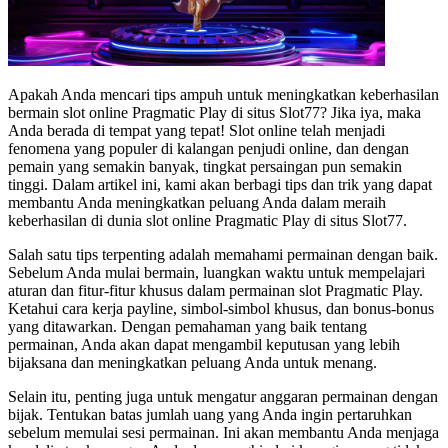
Apakah Anda mencari tips ampuh untuk meningkatkan keberhasilan
bermain slot online Pragmatic Play di situs Slot77? Jika iya, maka
Anda berada di tempat yang tepat! Slot online telah menjadi
fenomena yang populer di kalangan penjudi online, dan dengan
pemain yang semakin banyak, tingkat persaingan pun semakin
tinggi. Dalam artikel ini, kami akan berbagi tips dan trik yang dapat
membantu Anda meningkatkan peluang Anda dalam meraih
keberhasilan di dunia slot online Pragmatic Play di situs Slot77.
Salah satu tips terpenting adalah memahami permainan dengan baik.
Sebelum Anda mulai bermain, luangkan waktu untuk mempelajari
aturan dan fitur-fitur khusus dalam permainan slot Pragmatic Play.
Ketahui cara kerja payline, simbol-simbol khusus, dan bonus-bonus
yang ditawarkan. Dengan pemahaman yang baik tentang
permainan, Anda akan dapat mengambil keputusan yang lebih
bijaksana dan meningkatkan peluang Anda untuk menang.
Selain itu, penting juga untuk mengatur anggaran permainan dengan
bijak. Tentukan batas jumlah uang yang Anda ingin pertaruhkan
sebelum memulai sesi permainan. Ini akan membantu Anda menjaga