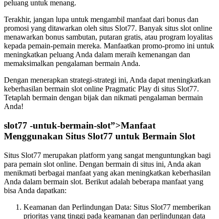
peluang untuk menang.
Terakhir, jangan lupa untuk mengambil manfaat dari bonus dan
promosi yang ditawarkan oleh situs Slot77. Banyak situs slot online
menawarkan bonus sambutan, putaran gratis, atau program loyalitas
kepada pemain-pemain mereka. Manfaatkan promo-promo ini untuk
meningkatkan peluang Anda dalam meraih kemenangan dan
memaksimalkan pengalaman bermain Anda.
Dengan menerapkan strategi-strategi ini, Anda dapat meningkatkan
keberhasilan bermain slot online Pragmatic Play di situs Slot77.
Tetaplah bermain dengan bijak dan nikmati pengalaman bermain
Anda!
slot77 -untuk-bermain-slot”>Manfaat
Menggunakan Situs Slot77 untuk Bermain Slot
Situs Slot77 merupakan platform yang sangat menguntungkan bagi
para pemain slot online. Dengan bermain di situs ini, Anda akan
menikmati berbagai manfaat yang akan meningkatkan keberhasilan
Anda dalam bermain slot. Berikut adalah beberapa manfaat yang
bisa Anda dapatkan:
Keamanan dan Perlindungan Data: Situs Slot77 memberikan
prioritas yang tinggi pada keamanan dan perlindungan data