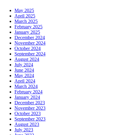
May 2025
April 2025
March 2025
February 2025
January 2025
December 2024
November 2024
October 2024
September 2024
August 2024
July 2024
June 2024
May 2024
April 2024
March 2024
February 2024
January 2024
December 2023
November 2023
October 2023
September 2023
August 2023
July 2023