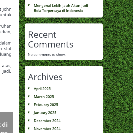
Mengenal Lebih Jauh Akun Judi
t John
Bola Terpercaya di Indonesia
 untuk
aruhan
Recent
udian,
Comments
 dalam
 slot
luang
No comments to show.
 atas,
Jadi,
Archives
April 2025
March 2025
February 2025
January 2025
December 2024
 di
November 2024
ine